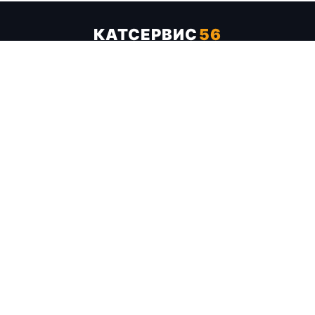
КАТСЕРВИС
56
Услуги
Цены
Бренды
Каталог ТТХ
Отзывы
О компании
Контакты
Карта сайта
+7 (961) 929-19-68
Заказать обратный звонок
ОПЛАТА В СЕРВИСЕ
МИР
VISA
MC
СБП
МЫ В СОЦСЕТЯХ
МЕССЕНДЖЕРЫ