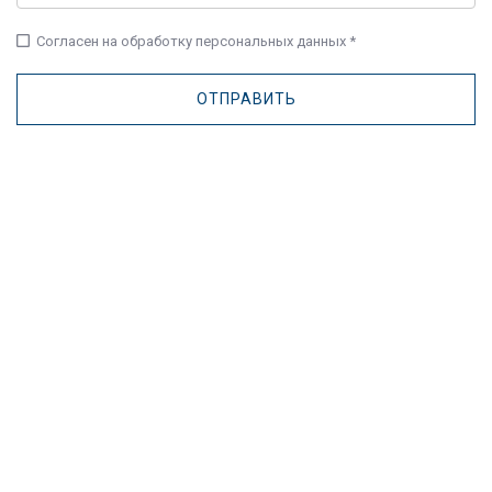
check_box_outline_blank
Согласен на обработку персональных данных *