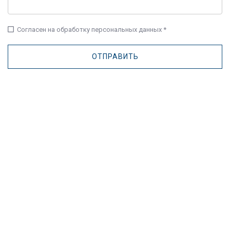
check_box_outline_blank
Согласен на обработку персональных данных *