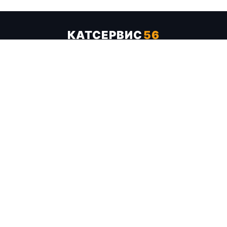
КАТСЕРВИС
56
Услуги
Цены
Бренды
Каталог ТТХ
Отзывы
О компании
Контакты
Карта сайта
+7 (961) 929-19-68
Заказать обратный звонок
ОПЛАТА В СЕРВИСЕ
МИР
VISA
MC
СБП
МЫ В СОЦСЕТЯХ
МЕССЕНДЖЕРЫ