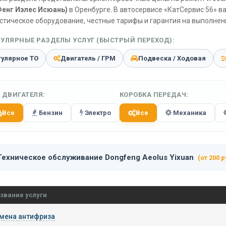
енг Иэлес Исюань)
в Оренбурге. В автосервисе «КатСервис 56» в
стическое оборудование, честные тарифы и гарантия на выполненн
УЛЯРНЫЕ РАЗДЕЛЫ УСЛУГ (БЫСТРЫЙ ПЕРЕХОД):
гулярное ТО
Двигатель / ГРМ
Подвеска / Ходовая
 ДВИГАТЕЛЯ:
КОРОБКА ПЕРЕДАЧ:
Все
Бензин
Электро
Все
Механика
Техническое обслуживание Dongfeng Aeolus Yixuan
(от 200 р
звание услуги
мена антифриза