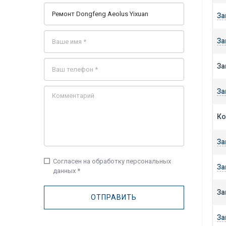
За
За
За
За
Ко
За
check_box_outline_blank
Согласен на обработку персональных
За
данных *
За
За