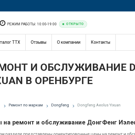
РЕЖИМ РАБОТЫ: 10:00-19:00
ОТКРЫТО
талог ТТХ
Отзывы
О компании
Контакты
МОНТ И ОБСЛУЖИВАНИЕ D
XUAN В ОРЕНБУРГЕ
я
Ремонт по маркам
Dongfeng
Dongfeng Aeolus Yixuan
 на ремонт и обслуживание ДонгФенг Иэле
ом разделе представлены ориентировочные цены на ремонт и об