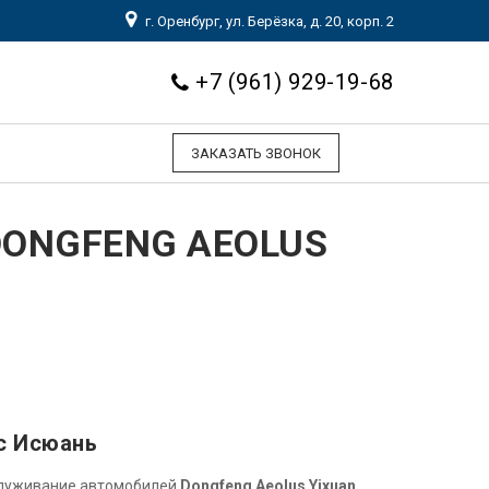
г. Оренбург, ул. Берёзка, д. 20, корп. 2
+7 (961) 929-19-68
ЗАКАЗАТЬ ЗВОНОК
ONGFENG AEOLUS
с Исюань
служивание автомобилей
Dongfeng Aeolus Yixuan