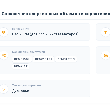
Справочник заправочных объемов и характерист
Привод ГРМ
Цепь ГРМ (для большинства моторов)
Маркировка двигателей
DFMC15DR
DFMC15TP1
DFMC10TDS
DFMA15T
Тип задних тормозов
Дисковые