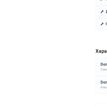
Хара
Don
3 м
Don
4 м