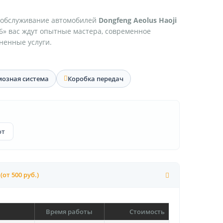
 обслуживание автомобилей
Dongfeng Aeolus Haoji
6» вас ждут опытные мастера, современное
ненные услуги.
мозная система
Коробка передач
от
(от 500 руб.)
Время работы
Стоимость