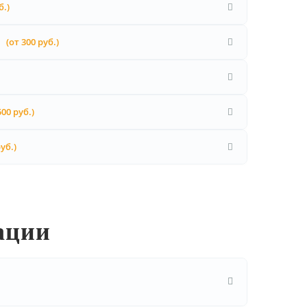
б.)
i
(от 300 руб.)
500 руб.)
уб.)
ации