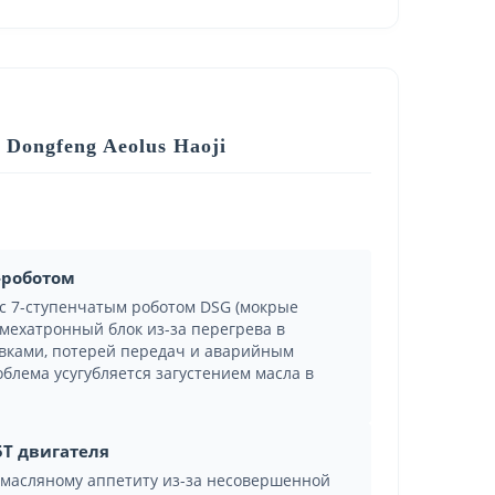
Dongfeng Aeolus Haoji
-роботом
6 с 7-ступенчатым роботом DSG (мокрые
 мехатронный блок из-за перегрева в
ывками, потерей передач и аварийным
блема усугубляется загустением масла в
5T двигателя
к масляному аппетиту из-за несовершенной