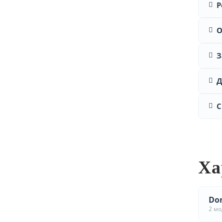
Р
О
З
Д
С
Ха
Don
2 м