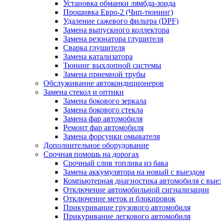
Установка обманки лямбда-зонда
Прошивка Евро-2 (Чип-тюнинг)
Удаление сажевого фильтра (DPF)
Замена выпускного коллектора
Замена резонатора глушителя
Сварка глушителя
Замена катализатора
Тюнинг выхлопной системы
Замена приемной трубы
Обслуживание автокондиционеров
Замена стекол и оптики
Замена бокового зеркала
Замена бокового стекла
Замена фар автомобиля
Ремонт фар автомобиля
Замена форсунки омывателя
Дополнительное оборудование
Срочная помощь на дорогах
Срочный слив топлива из бака
Замена аккумулятора на новый с выездом
Компьютерная диагностика автомобиля с вые
Отключение автомобильной сигнализации
Отключение меток и блокировок
Прикуривание грузового автомобиля
Прикуривание легкового автомобиля