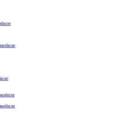
обиле
омобиле
биле
омобиле
омобиле