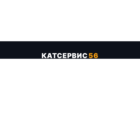
КАТСЕРВИС
56
Услуги
Цены
Бренды
Каталог ТТХ
Отзывы
О компании
Контакты
Карта сайта
+7 (961) 929-19-68
Заказать обратный звонок
ОПЛАТА В СЕРВИСЕ
МИР
VISA
MC
СБП
МЫ В СОЦСЕТЯХ