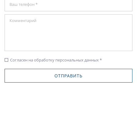
Согласен на обработку персональных данных *
check_box_outline_blank