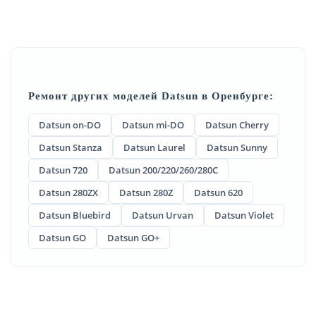
Ремонт других моделей Datsun в Оренбурге:
Datsun on-DO
Datsun mi-DO
Datsun Cherry
Datsun Stanza
Datsun Laurel
Datsun Sunny
Datsun 720
Datsun 200/220/260/280C
Datsun 280ZX
Datsun 280Z
Datsun 620
Datsun Bluebird
Datsun Urvan
Datsun Violet
Datsun GO
Datsun GO+