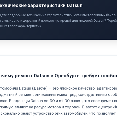
ехнические характеристики Datsun
щете подробные технические характеристики, объемы топливных баков,
агажников или дорожный просвет (клиренс) для моделей Datsun? Перей
ш каталог характеристик.
очему ремонт Datsun в Оренбурге требует особо
томобили Datsun (Датсун) — это японское качество, адаптиров
джетный сегмент, эти машины имеют ряд конструктивных особ
ssan. Владельцы Datsun on-DO и mi-DO знают, что своевремен
прямую влияют на ресурс мотора и ходовой. В автотехцентре «
сконально знают устройство этих автомобилей, что позволяет