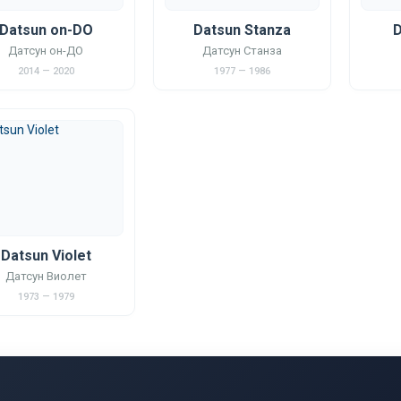
Datsun on-DO
Datsun Stanza
D
Датсун он-ДО
Датсун Станза
2014 — 2020
1977 — 1986
Datsun Violet
Датсун Виолет
1973 — 1979