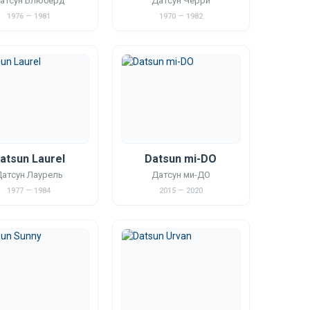
атсун Блюбёрд
Датсун Черри
1976 — 1981
1970 — 1982
atsun Laurel
Datsun mi-DO
атсун Лаурель
Датсун ми-ДО
1977 — 1984
2015 — 2020