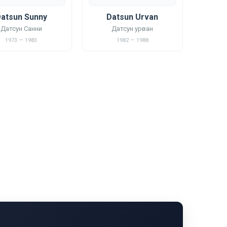
atsun Sunny
Datsun Urvan
Датсун Санни
Датсун урван
1973 — 1983
1982 — 1988