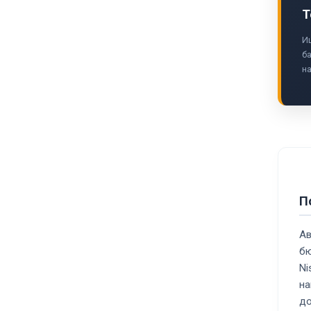
Т
И
б
на
П
Ав
бю
Ni
на
до