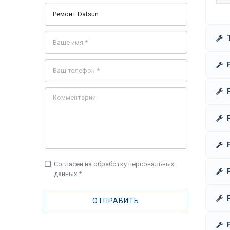
check_box_outline_blank
Согласен на обработку персональных
данных *