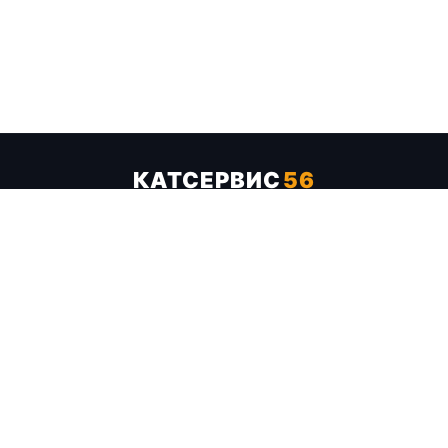
КАТСЕРВИС
56
Услуги
Цены
Бренды
Каталог ТТХ
Отзывы
О компании
Контакты
Карта сайта
+7 (961) 929-19-68
Заказать обратный звонок
ОПЛАТА В СЕРВИСЕ
МИР
VISA
MC
СБП