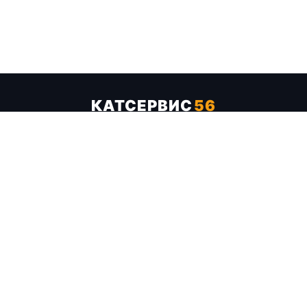
КАТСЕРВИС
56
Услуги
Цены
Бренды
Каталог ТТХ
Отзывы
О компании
Контакты
Карта сайта
+7 (961) 929-19-68
Заказать обратный звонок
ОПЛАТА В СЕРВИСЕ
МИР
VISA
MC
СБП
МЫ В СОЦСЕТЯХ