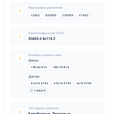
Маркировка двигателей
C20LE
X20SED
C20SED
F16D3
Разболтовка колес (PCD)
DIA56.6 4x114.3
Размеры дисков и шин
Шины:
195/60 R15
185/70 R14
Диски:
6.5x15 ET42
6.5x16 ET42
6x15 ET44
+ еще 6
Тип задних тормозов
Барабанные, Дисковые