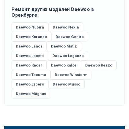
Ремонт других моделей Daewoo в
Оренбурге:
Daewoo Nubira
Daewoo Nexia
Daewoo Korando
Daewoo Gentra
Daewoo Lanos
Daewoo Matiz
Daewoo Lacetti
Daewoo Leganza
Daewoo Racer
Daewoo Kalos
Daewoo Rezzo
Daewoo Tacuma
Daewoo Winstorm
Daewoo Espero
Daewoo Musso
Daewoo Magnus