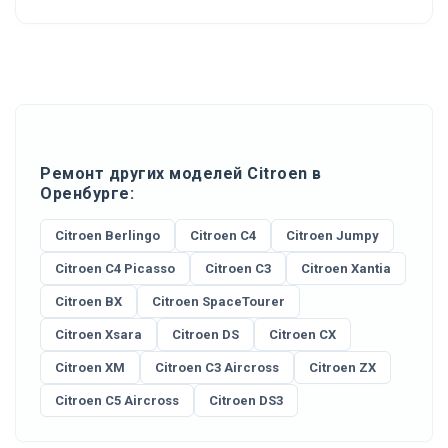
Ремонт других моделей Citroen в
Оренбурге:
Citroen Berlingo
Citroen C4
Citroen Jumpy
Citroen C4 Picasso
Citroen C3
Citroen Xantia
Citroen BX
Citroen SpaceTourer
Citroen Xsara
Citroen DS
Citroen CX
Citroen XM
Citroen C3 Aircross
Citroen ZX
Citroen C5 Aircross
Citroen DS3