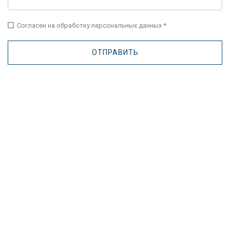
check_box_outline_blank
Согласен на обработку персональных данных *