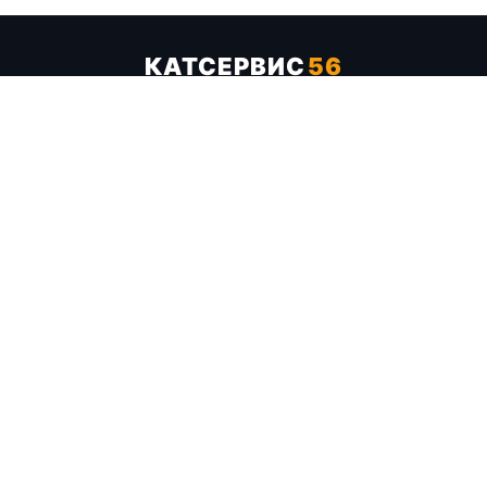
КАТСЕРВИС
56
Услуги
Цены
Бренды
Каталог ТТХ
Отзывы
О компании
Контакты
Карта сайта
+7 (961) 929-19-68
Заказать обратный звонок
ОПЛАТА В СЕРВИСЕ
МИР
VISA
MC
СБП
МЫ В СОЦСЕТЯХ
МЕССЕНДЖЕРЫ