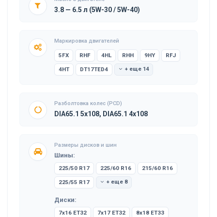
3.8 — 6.5 л (5W-30 / 5W-40)
Маркировка двигателей
5FX
RHF
4HL
RHH
9HY
RFJ
4HT
DT17TED4
+ еще 14
Разболтовка колес (PCD)
DIA65.1 5x108, DIA65.1 4x108
Размеры дисков и шин
Шины:
225/50 R17
225/60 R16
215/60 R16
225/55 R17
+ еще 8
Диски:
7x16 ET32
7x17 ET32
8x18 ET33