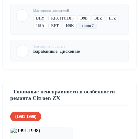
Маркировка двигателей
DHY
KFX (TU3JP)
D9B
BDZ
LFZ
161A
RFT
109K
+ еще 7
Тип задних тормозов
Барабанные, Дисковые
Типичные неисправности и особенности
ремонта Citroen ZX
(1991-1998)