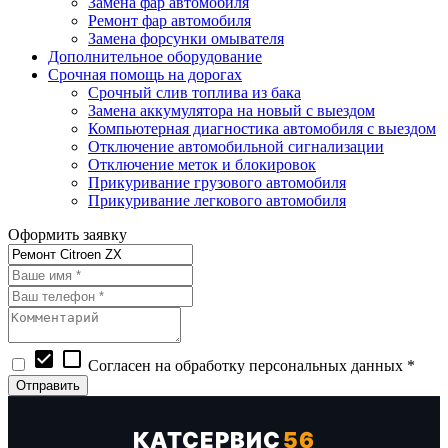
Замена фар автомобиля
Ремонт фар автомобиля
Замена форсунки омывателя
Дополнительное оборудование
Срочная помощь на дорогах
Срочный слив топлива из бака
Замена аккумулятора на новый с выездом
Компьютерная диагностика автомобиля с выездом
Отключение автомобильной сигнализации
Отключение меток и блокировок
Прикуривание грузового автомобиля
Прикуривание легкового автомобиля
Оформить заявку
check_box
check_box_outline_blank
Согласен на обработку персональных данных *
КАТСЕРВИС
56