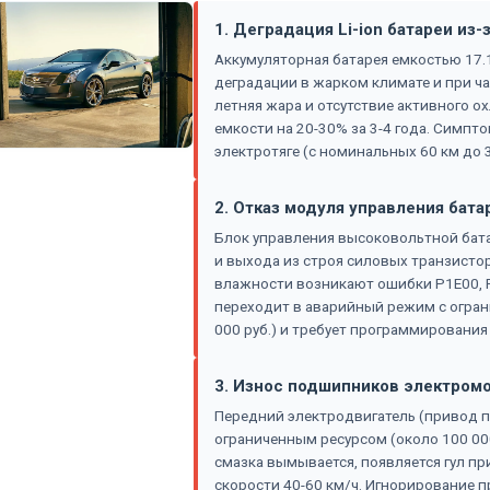
1. Деградация Li-ion батареи из-
Аккумуляторная батарея емкостью 17.1 
деградации в жарком климате и при ча
летняя жара и отсутствие активного о
емкости на 20-30% за 3-4 года. Симпт
электротяге (с номинальных 60 км до 
2. Отказ модуля управления бата
Блок управления высоковольтной бата
и выхода из строя силовых транзисто
влажности возникают ошибки P1E00, P
переходит в аварийный режим с огран
000 руб.) и требует программирования 
3. Износ подшипников электром
Передний электродвигатель (привод п
ограниченным ресурсом (около 100 000
смазка вымывается, появляется гул пр
скорости 40-60 км/ч. Игнорирование 