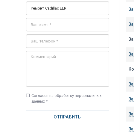
За
За
За
За
Ко
За
check_box_outline_blank
Согласен на обработку персональных
За
данных *
За
За