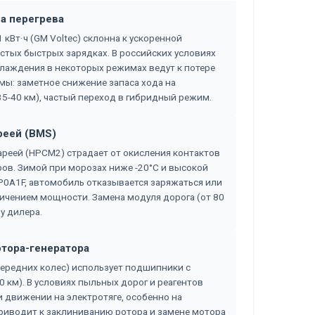
за перегрева
кВт·ч (GM Voltec) склонна к ускоренной
стых быстрых зарядках. В российских условиях
хлаждения в некоторых режимах ведут к потере
омы: заметное снижение запаса хода на
35-40 км), частый переход в гибридный режим.
реей (BMS)
реей (HPCM2) страдает от окисления контактов
ров. Зимой при морозах ниже -20°C и высокой
0A1F, автомобиль отказывается заряжаться или
ичением мощности. Замена модуля дорога (от 80
у дилера.
отора-генератора
ередних колес) использует подшипники с
 км). В условиях пыльных дорог и реагентов
и движении на электротяге, особенно на
приводит к заклиниванию ротора и замене мотора