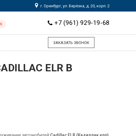
г. Оренбург, ул. Берёзка, д. 20, корп. 2
+7 (961) 929-19-68
0)
ЗАКАЗАТЬ ЗВОНОК
DILLAC ELR В
служивание автомобилей
Cadillac ELR (Кадиллак елр)