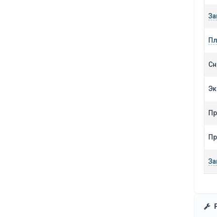
За
Пл
Сн
Эк
Пр
Пр
За