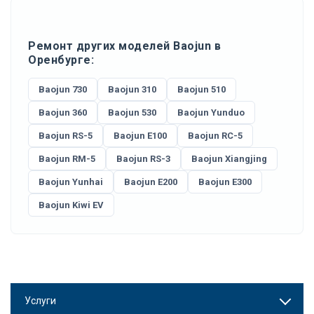
Ремонт других моделей Baojun в
Оренбурге:
Baojun 730
Baojun 310
Baojun 510
Baojun 360
Baojun 530
Baojun Yunduo
Baojun RS-5
Baojun E100
Baojun RC-5
Baojun RM-5
Baojun RS-3
Baojun Xiangjing
Baojun Yunhai
Baojun E200
Baojun E300
Baojun Kiwi EV
Услуги