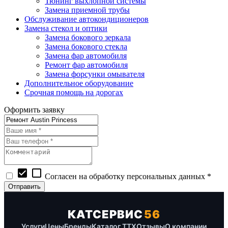
Тюнинг выхлопной системы
Замена приемной трубы
Обслуживание автокондиционеров
Замена стекол и оптики
Замена бокового зеркала
Замена бокового стекла
Замена фар автомобиля
Ремонт фар автомобиля
Замена форсунки омывателя
Дополнительное оборудование
Срочная помощь на дорогах
Оформить заявку
check_box
check_box_outline_blank
Согласен на обработку персональных данных *
КАТСЕРВИС
56
Услуги
Цены
Бренды
Каталог ТТХ
Отзывы
О компании