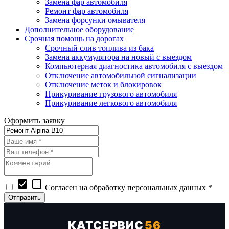
Замена фар автомобиля
Ремонт фар автомобиля
Замена форсунки омывателя
Дополнительное оборудование
Срочная помощь на дорогах
Срочный слив топлива из бака
Замена аккумулятора на новый с выездом
Компьютерная диагностика автомобиля с выездом
Отключение автомобильной сигнализации
Отключение меток и блокировок
Прикуривание грузового автомобиля
Прикуривание легкового автомобиля
Оформить заявку
check_box
check_box_outline_blank
Согласен на обработку персональных данных *
КАТСЕРВИС
56