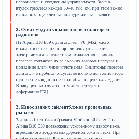
неровностей и ухудшению управляемости. Замена
втулок требуется каждые 30–40 тыс. км, при этом важно
использовать усиленные полиуретановые аналоги.
2. Отказ модуля управления вентилятором
радиатора
На Alpina B10 E39 с двигателями V8 (M62) часто
выходит из строя резистор или блок управления
электрическим вентилятором охлаждения. Причина —
перегрев контактов из-за высоких токовых нагрузок и
попадание влаги через уплотнения. Симптомы: перегрев
двигателя в пробках, отсутствие включения вентилятора
при работе кондиционера, ошибка по цепи охлаждения.
В запущенных случаях возможен перегрев и
деформация ГБЦ.
3. Износ задних сайлентблоков продольных
рычагов
Задние сайлентблоки (рычаги V-образной формы) на
Alpina B10 E39 подвержены ускоренному износу из-за
агрессивного воздействия дорожной соли и песка. При
пробеге свыше 60–80 тыс. км появляется люфт,