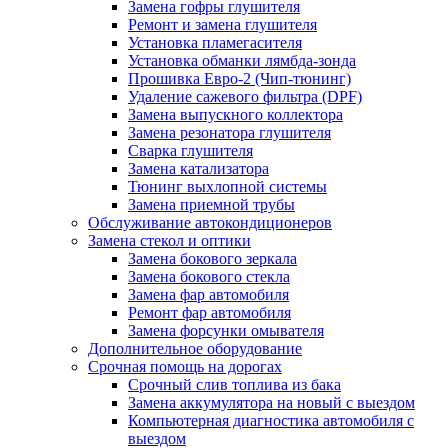
Замена гофры глушителя
Ремонт и замена глушителя
Установка пламегасителя
Установка обманки лямбда-зонда
Прошивка Евро-2 (Чип-тюнинг)
Удаление сажевого фильтра (DPF)
Замена выпускного коллектора
Замена резонатора глушителя
Сварка глушителя
Замена катализатора
Тюнинг выхлопной системы
Замена приемной трубы
Обслуживание автокондиционеров
Замена стекол и оптики
Замена бокового зеркала
Замена бокового стекла
Замена фар автомобиля
Ремонт фар автомобиля
Замена форсунки омывателя
Дополнительное оборудование
Срочная помощь на дорогах
Срочный слив топлива из бака
Замена аккумулятора на новый с выездом
Компьютерная диагностика автомобиля с
выездом