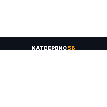
КАТСЕРВИС
56
Услуги
Цены
Бренды
Каталог ТТХ
Отзывы
О компании
Контакты
Карта сайта
+7 (961) 929-19-68
Заказать обратный звонок
ОПЛАТА В СЕРВИСЕ
МИР
VISA
MC
СБП