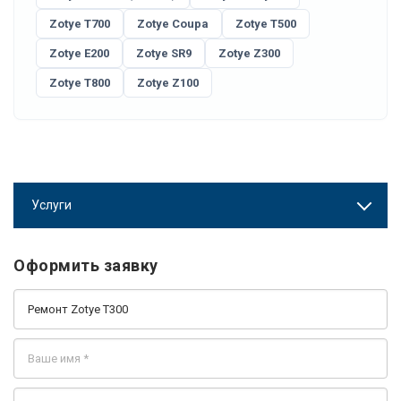
Zotye T700
Zotye Coupa
Zotye T500
Zotye E200
Zotye SR9
Zotye Z300
Zotye T800
Zotye Z100
Услуги
Оформить заявку