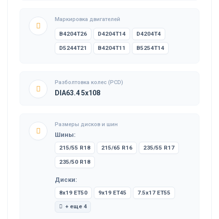
Маркировка двигателей
B4204T26
D4204T14
D4204T4
D5244T21
B4204T11
B5254T14
Разболтовка колес (PCD)
DIA63.4 5x108
Размеры дисков и шин
Шины:
215/55 R18
215/65 R16
235/55 R17
235/50 R18
Диски:
8x19 ET50
9x19 ET45
7.5x17 ET55
+ еще 4