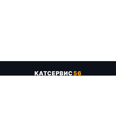
КАТСЕРВИС
56
Услуги
Цены
Бренды
Каталог ТТХ
Отзывы
О компании
Контакты
Карта сайта
+7 (961) 929-19-68
Заказать обратный звонок