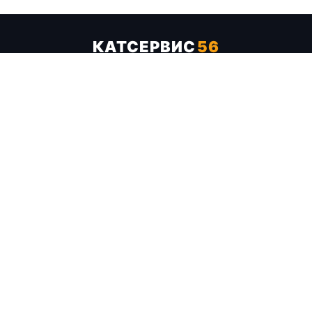
КАТСЕРВИС
56
Услуги
Цены
Бренды
Каталог ТТХ
Отзывы
О компании
Контакты
Карта сайта
+7 (961) 929-19-68
Заказать обратный звонок
ОПЛАТА В СЕРВИСЕ
МИР
VISA
MC
СБП
МЫ В СОЦСЕТЯХ
МЕССЕНДЖЕРЫ