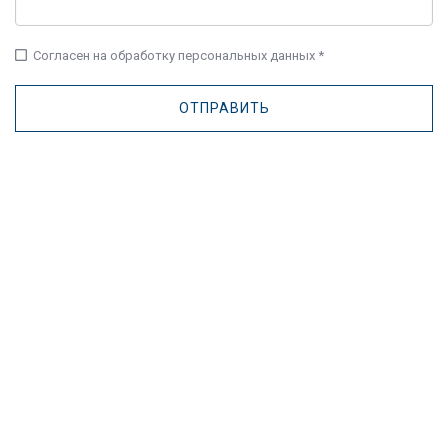
check_box_outline_blank
Согласен на обработку персональных данных *