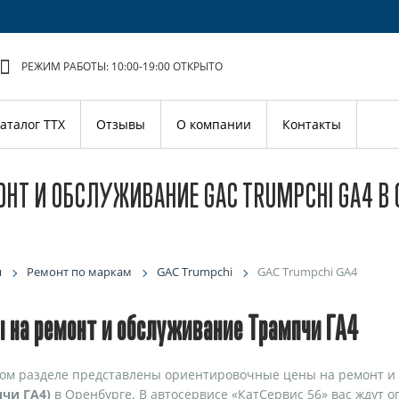
РЕЖИМ РАБОТЫ: 10:00-19:00
ОТКРЫТО
аталог ТТХ
Отзывы
О компании
Контакты
НТ И ОБСЛУЖИВАНИЕ GAC TRUMPCHI GA4 В 
я
Ремонт по маркам
GAC Trumpchi
GAC Trumpchi GA4
 на ремонт и обслуживание Трампчи ГА4
ом разделе представлены ориентировочные цены на ремонт и
чи ГА4)
в Оренбурге. В автосервисе «КатСервис 56» вас ждут 