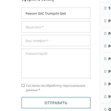
Т
Р
Р
Р
Р
Р
Р
Согласен на обработку персональных
check_box_outline_blank
данных *
Р
О