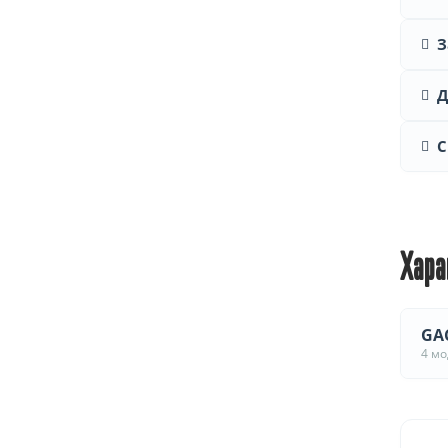
З
Д
С
Хара
GAC
4 м