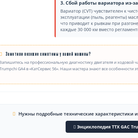
3. Сбой работы вариатора из-з
Вариатор (CVT) чувствителен к чист
эксплуатации (пыль, реагенты) мас
что приводит к рывкам при разгоне
каждые 30 000 км вместо регламент
Заметили похожие симптомы у вашей машины?
Запишитесь на профессиональную диагностику двигателя и ходовой ч
Trumpchi GA4 в «КатСервис 56». Наши мастера знают все особенности э
Нужны подробные технические характеристики 
Энциклопедия ТТХ GAC Tru