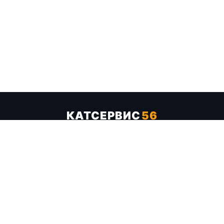
КАТСЕРВИС
56
Услуги
Цены
Бренды
Каталог ТТХ
Отзывы
О компании
Контакты
Карта сайта
+7 (961) 929-19-68
Заказать обратный звонок
ОПЛАТА В СЕРВИСЕ