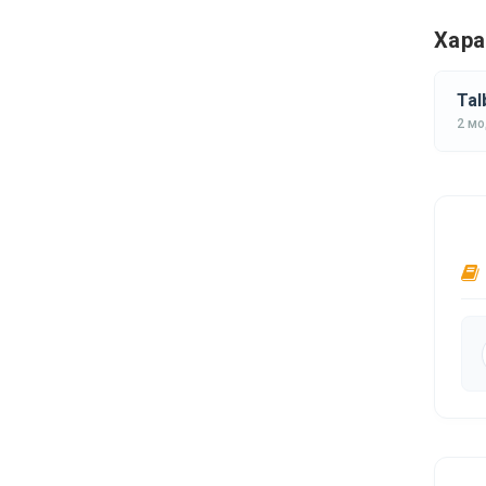
Хара
Tal
2 м