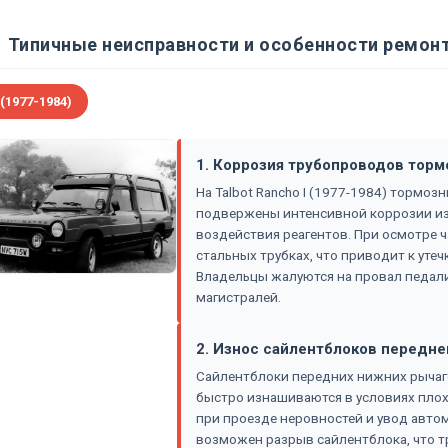
Типичные неисправности и особенности ремонт
 (1977-1984)
1. Коррозия трубопроводов тор
На Talbot Rancho I (1977-1984) тормо
подвержены интенсивной коррозии из
воздействия реагентов. При осмотре 
стальных трубках, что приводит к уте
Владельцы жалуются на провал педал
магистралей.
2. Износ сайлентблоков передне
Сайлентблоки передних нижних рычаго
быстро изнашиваются в условиях плохи
при проезде неровностей и увод автом
возможен разрыв сайлентблока, что тр