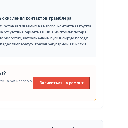
а окисления контактов трамблера
м³, устанавливаемых на Rancho, контактная группа
за отсутствия герметизации. Симптомы: потеря
х оборотах, затрудненный пуск в сырую погоду.
падах температур, требуя регулярной зачистки
ы?
и Talbot Rancho в
Записаться на ремонт