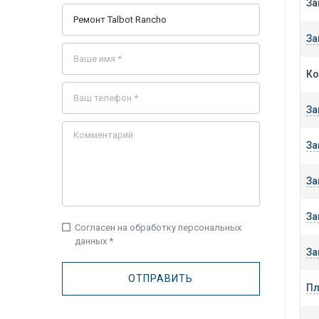
За
За
Ко
За
За
За
За
check_box_outline_blank
Согласен на обработку персональных
данных *
За
Пл