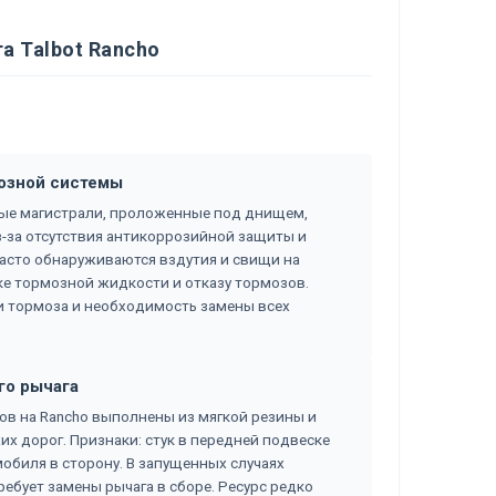
а Talbot Rancho
мозной системы
зные магистрали, проложенные под днищем,
-за отсутствия антикоррозийной защиты и
часто обнаруживаются вздутия и свищи на
чке тормозной жидкости и отказу тормозов.
и тормоза и необходимость замены всех
го рычага
в на Rancho выполнены из мягкой резины и
х дорог. Признаки: стук в передней подвеске
обиля в сторону. В запущенных случаях
ебует замены рычага в сборе. Ресурс редко