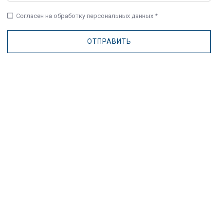
check_box_outline_blank
Согласен на обработку персональных данных *