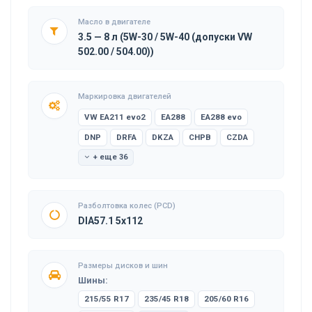
Масло в двигателе
3.5 — 8 л (5W-30 / 5W-40 (допуски VW
502.00 / 504.00))
Маркировка двигателей
VW EA211 evo2
EA288
EA288 evo
DNP
DRFA
DKZA
CHPB
CZDA
+ еще 36
Разболтовка колес (PCD)
DIA57.1 5x112
Размеры дисков и шин
Шины:
215/55 R17
235/45 R18
205/60 R16