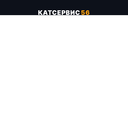
КАТСЕРВИС
56
Услуги
Цены
Бренды
Каталог ТТХ
Отзывы
О компании
Контакты
Карта сайта
+7 (961) 929-19-68
Заказать обратный звонок
ОПЛАТА В СЕРВИСЕ
МИР
VISA
MC
СБП
МЫ В СОЦСЕТЯХ
МЕССЕНДЖЕРЫ