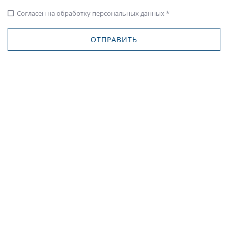
Согласен на обработку персональных данных *
check_box_outline_blank