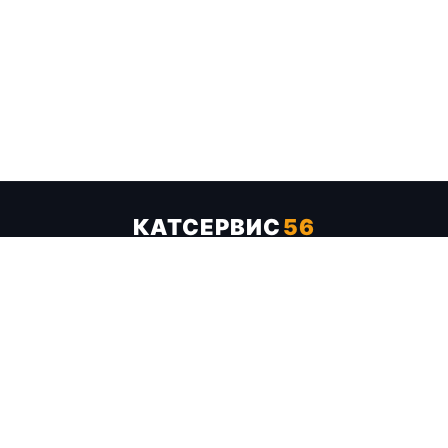
КАТСЕРВИС
56
Услуги
Цены
Бренды
Каталог ТТХ
Отзывы
О компании
Контакты
Карта сайта
+7 (961) 929-19-68
Заказать обратный звонок
ОПЛАТА В СЕРВИСЕ
МИР
VISA
MC
СБП