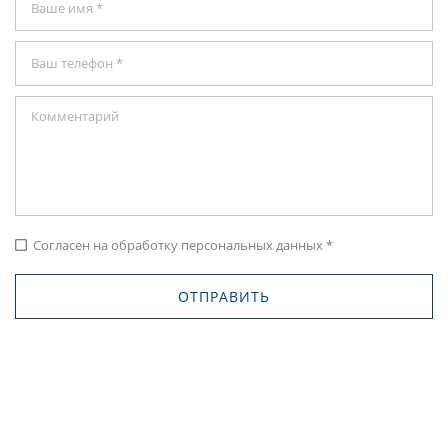
Согласен на обработку персональных данных *
check_box_outline_blank