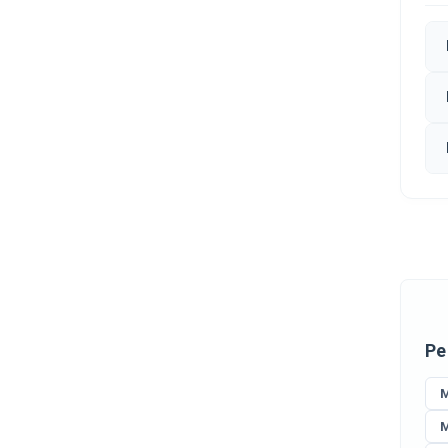
Ре
M
M