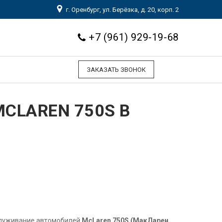
г. Оренбург, ул. Берёзка, д. 20, корп. 2
+7 (961) 929-19-68
ЗАКАЗАТЬ ЗВОНОК
CLAREN 750S В
служивание автомобилей
McLaren 750S (МакЛарен