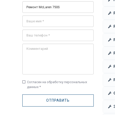
check_box_outline_blank
Согласен на обработку персональных
данных *