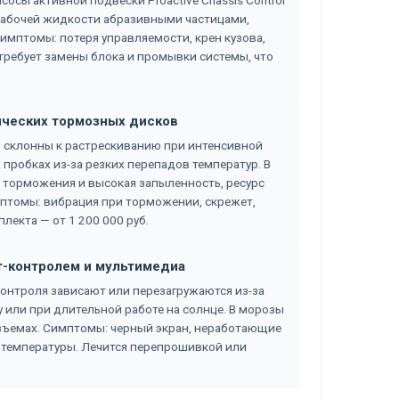
осы активной подвески Proactive Chassis Control
я рабочей жидкости абразивными частицами,
имптомы: потеря управляемости, крен кузова,
требует замены блока и промывки системы, что
ических тормозных дисков
 склонны к растрескиванию при интенсивной
 пробках из-за резких перепадов температур. В
е торможения и высокая запыленность, ресурс
мптомы: вибрация при торможении, скрежет,
екта — от 1 200 000 руб.
ат-контролем и мультимедиа
онтроля зависают или перезагружаются из-за
 или при длительной работе на солнце. В морозы
зъемах. Симптомы: черный экран, неработающие
 температуры. Лечится перепрошивкой или