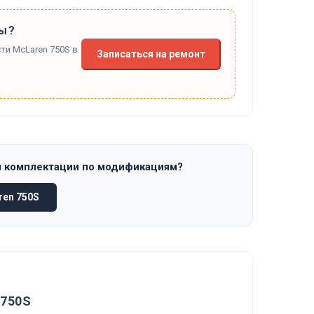
ы?
ти McLaren 750S в
Записаться на ремонт
и комплектации по модификациям?
en 750S
 750S