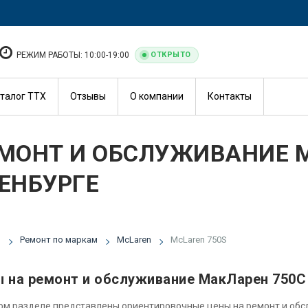
РЕЖИМ РАБОТЫ: 10:00-19:00
ОТКРЫТО
талог ТТХ
Отзывы
О компании
Контакты
МОНТ И ОБСЛУЖИВАНИЕ M
ЕНБУРГЕ
я
Ремонт по маркам
McLaren
McLaren 750S
 на ремонт и обслуживание МакЛарен 750С
ом разделе представлены ориентировочные цены на ремонт и об