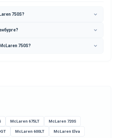
Laren 750S?
енбурге?
McLaren 750S?
S
McLaren 675LT
McLaren 720S
0GT
McLaren 600LT
McLaren Elva