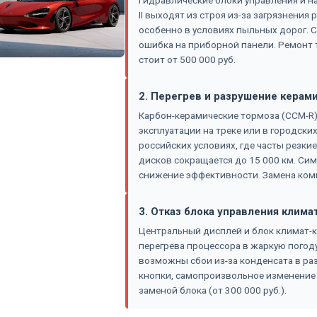
Гидравлические блоки управления и нас
II выходят из строя из-за загрязнени
особенно в условиях пыльных дорог. С
ошибка на приборной панели. Ремонт 
стоит от 500 000 руб.
2. Перегрев и разрушение керам
Карбон-керамические тормоза (CCM-R)
эксплуатации на треке или в городских
российских условиях, где часты резки
дисков сокращается до 15 000 км. Си
снижение эффективности. Замена компл
3. Отказ блока управления клим
Центральный дисплей и блок климат-к
перегрева процессора в жаркую погоду
возможны сбои из-за конденсата в ра
кнопки, самопроизвольное изменение
заменой блока (от 300 000 руб.).