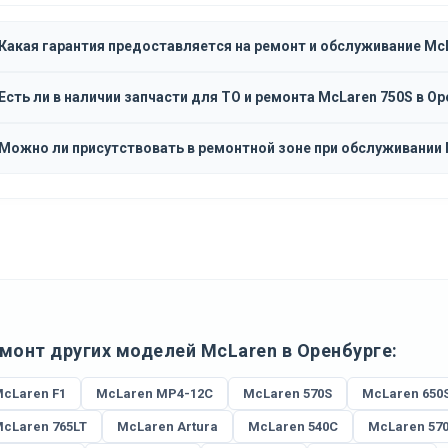
Какая гарантия предоставляется на ремонт и обслуживание Mc
Есть ли в наличии запчасти для ТО и ремонта McLaren 750S в Ор
Можно ли присутствовать в ремонтной зоне при обслуживании 
монт других моделей McLaren в Оренбурге:
cLaren F1
McLaren MP4-12C
McLaren 570S
McLaren 650
cLaren 765LT
McLaren Artura
McLaren 540C
McLaren 57