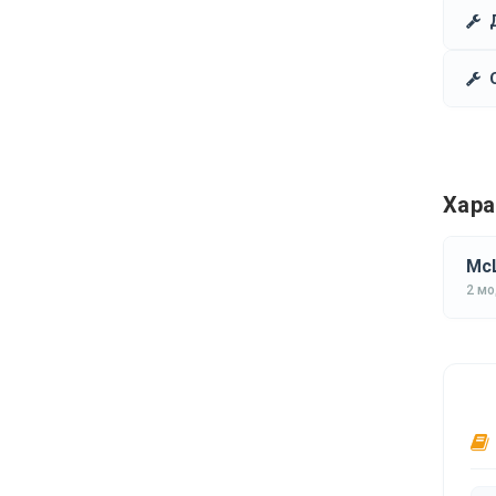
Хара
McL
2 м