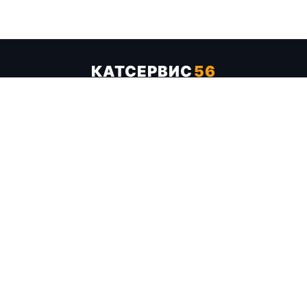
КАТСЕРВИС
56
Услуги
Цены
Бренды
Каталог ТТХ
Отзывы
О компании
Контакты
Карта сайта
+7 (961) 929-19-68
Заказать обратный звонок
ОПЛАТА В СЕРВИСЕ
МИР
VISA
MC
СБП
МЫ В СОЦСЕТЯХ