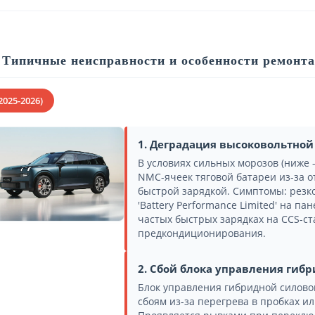
Типичные неисправности и особенности ремонта
2025-2026)
1. Деградация высоковольтной
В условиях сильных морозов (ниже 
NMC-ячеек тяговой батареи из-за о
быстрой зарядкой. Симптомы: резко
'Battery Performance Limited' на п
частых быстрых зарядках на CCS-ст
предкондиционирования.
2. Сбой блока управления гиб
Блок управления гибридной силовой 
сбоям из-за перегрева в пробках и