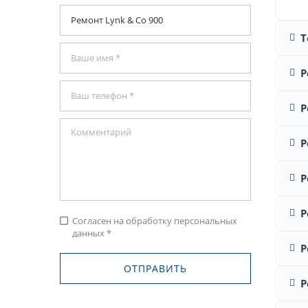
Т
Р
Р
Р
Р
Р
Согласен на обработку персональных
check_box_outline_blank
данных *
Р
Р