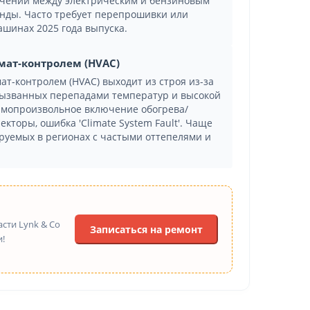
чении между электрическим и бензиновым
унды. Часто требует перепрошивки или
шинах 2025 года выпуска.
мат-контролем (HVAC)
т-контролем (HVAC) выходит из строя из-за
 вызванных перепадами температур и высокой
амопроизвольное включение обогрева/
торы, ошибка 'Climate System Fault'. Чаще
руемых в регионах с частыми оттепелями и
сти Lynk & Co
Записаться на ремонт
!