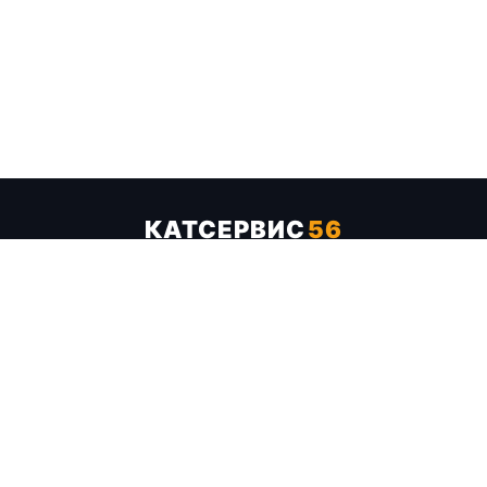
КАТСЕРВИС
56
Услуги
Цены
Бренды
Каталог ТТХ
Отзывы
О компании
Контакты
Карта сайта
+7 (961) 929-19-68
Заказать обратный звонок
ОПЛАТА В СЕРВИСЕ
МИР
VISA
MC
СБП