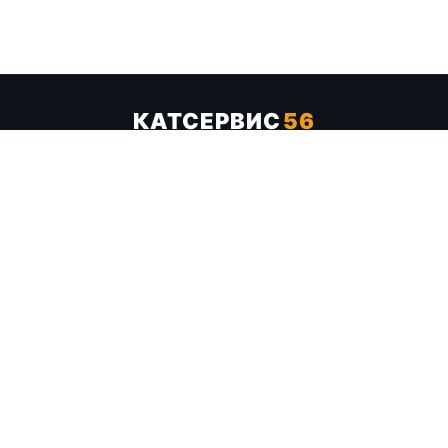
КАТСЕРВИС
56
Услуги
Цены
Бренды
Каталог ТТХ
Отзывы
О компании
Контакты
Карта сайта
+7 (961) 929-19-68
Заказать обратный звонок
ОПЛАТА В СЕРВИСЕ
МИР
VISA
MC
СБП
МЫ В СОЦСЕТЯХ