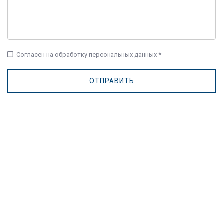
check_box_outline_blank
Согласен на обработку персональных данных *