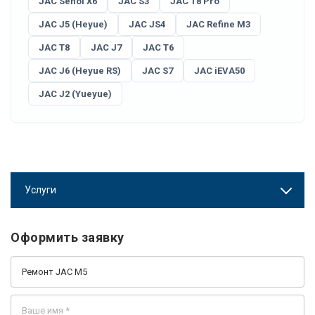
JAC Sehol X6
JAC S3
JAC T8 Pro
JAC J5 (Heyue)
JAC JS4
JAC Refine M3
JAC T8
JAC J7
JAC T6
JAC J6 (Heyue RS)
JAC S7
JAC iEVA50
JAC J2 (Yueyue)
Услуги
Оформить заявку