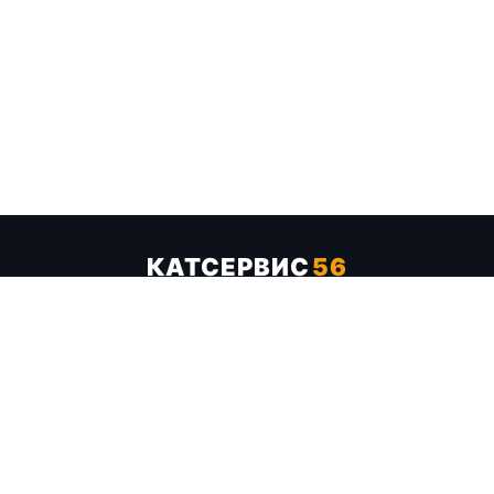
КАТСЕРВИС
56
Услуги
Цены
Бренды
Каталог ТТХ
Отзывы
О компании
Контакты
Карта сайта
+7 (961) 929-19-68
Заказать обратный звонок
ОПЛАТА В СЕРВИСЕ