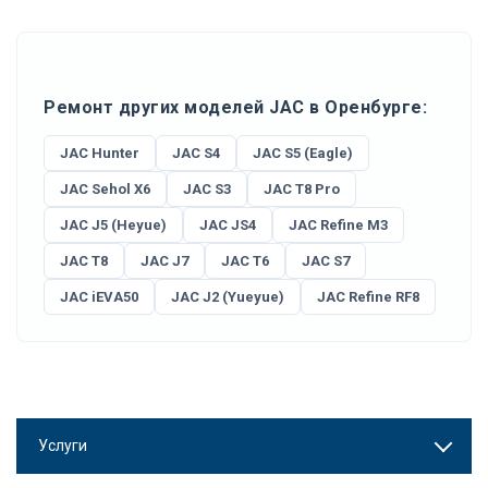
Ремонт других моделей JAC в Оренбурге:
JAC Hunter
JAC S4
JAC S5 (Eagle)
JAC Sehol X6
JAC S3
JAC T8 Pro
JAC J5 (Heyue)
JAC JS4
JAC Refine M3
JAC T8
JAC J7
JAC T6
JAC S7
JAC iEVA50
JAC J2 (Yueyue)
JAC Refine RF8
Услуги