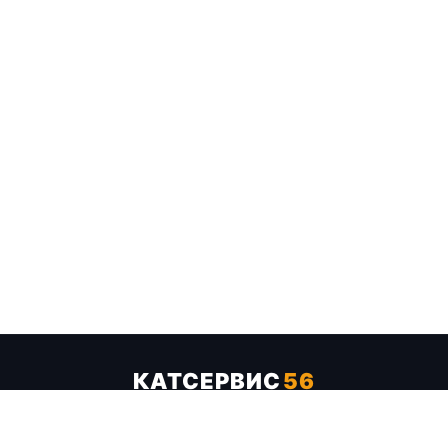
КАТСЕРВИС
56
Услуги
Цены
Бренды
Каталог ТТХ
Отзывы
О компании
Контакты
Карта сайта