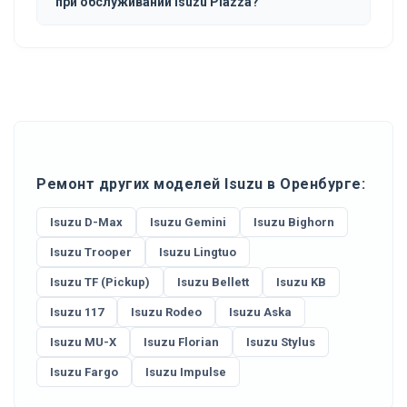
при обслуживании Isuzu Piazza?
Ремонт других моделей Isuzu в Оренбурге:
Isuzu D-Max
Isuzu Gemini
Isuzu Bighorn
Isuzu Trooper
Isuzu Lingtuo
Isuzu TF (Pickup)
Isuzu Bellett
Isuzu KB
Isuzu 117
Isuzu Rodeo
Isuzu Aska
Isuzu MU-X
Isuzu Florian
Isuzu Stylus
Isuzu Fargo
Isuzu Impulse