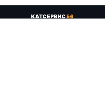
КАТСЕРВИС
56
Услуги
Цены
Бренды
Каталог ТТХ
Отзывы
О компании
Контакты
Карта сайта
+7 (961) 929-19-68
Заказать обратный звонок
ОПЛАТА В СЕРВИСЕ
МИР
VISA
MC
СБП
МЫ В СОЦСЕТЯХ
МЕССЕНДЖЕРЫ