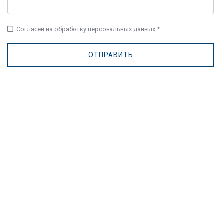
check_box_outline_blank
Согласен на обработку персональных данных *