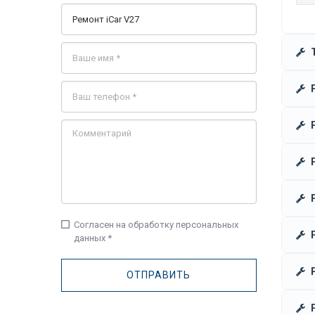
check_box_outline_blank
Согласен на обработку персональных
данных *