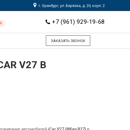
г. Оренбург, ул. Берёзка, д. 20, корп. 2
+7 (961) 929-19-68
0)
ЗАКАЗАТЬ ЗВОНОК
AR V27 В
служивание автомобилей
iCar V27 (ИКар В27)
в