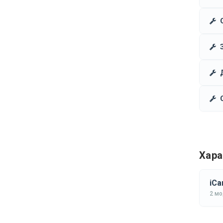
Хара
iCa
2 м