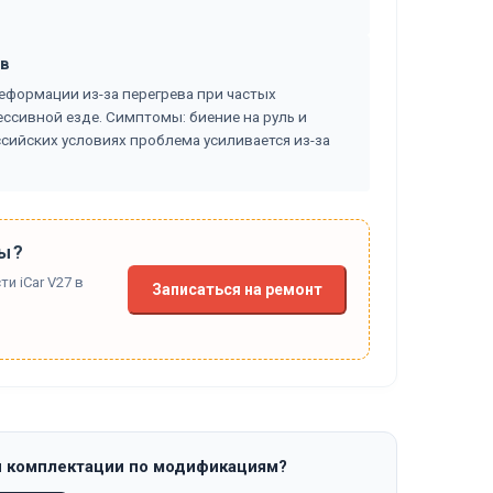
в
еформации из-за перегрева при частых
ссивной езде. Симптомы: биение на руль и
сийских условиях проблема усиливается из-за
ы?
и iCar V27 в
Записаться на ремонт
и комплектации по модификациям?