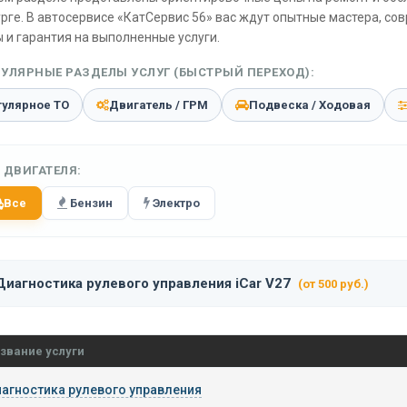
рге. В автосервисе «КатСервис 56» вас ждут опытные мастера, со
 и гарантия на выполненные услуги.
УЛЯРНЫЕ РАЗДЕЛЫ УСЛУГ (БЫСТРЫЙ ПЕРЕХОД):
гулярное ТО
Двигатель / ГРМ
Подвеска / Ходовая
 ДВИГАТЕЛЯ:
Все
Бензин
Электро
Диагностика рулевого управления iCar V27
(от 500 руб.)
звание услуги
агностика рулевого управления