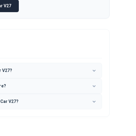
r V27
r V27?
ге?
Car V27?