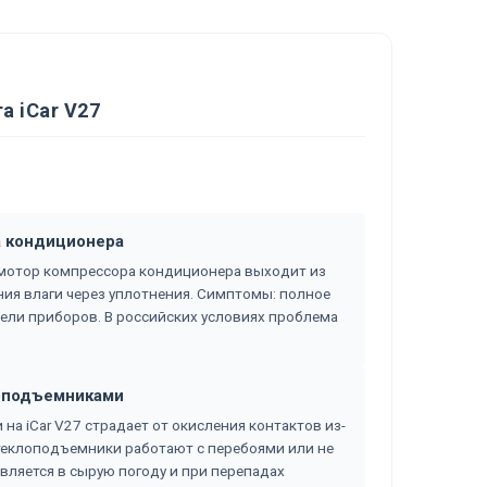
а iCar V27
а кондиционера
ромотор компрессора кондиционера выходит из
ания влаги через уплотнения. Симптомы: полное
нели приборов. В российских условиях проблема
лоподъемниками
а iCar V27 страдает от окисления контактов из-
теклоподъемники работают с перебоями или не
вляется в сырую погоду и при перепадах