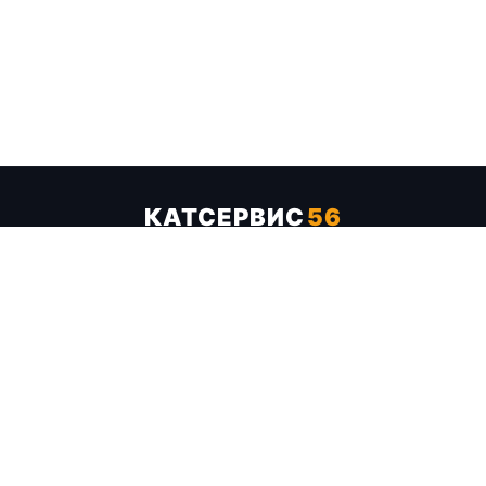
КАТСЕРВИС
56
Услуги
Цены
Бренды
Каталог ТТХ
Отзывы
О компании
Контакты
Карта сайта
+7 (961) 929-19-68
Заказать обратный звонок
ОПЛАТА В СЕРВИСЕ
МИР
VISA
MC
СБП