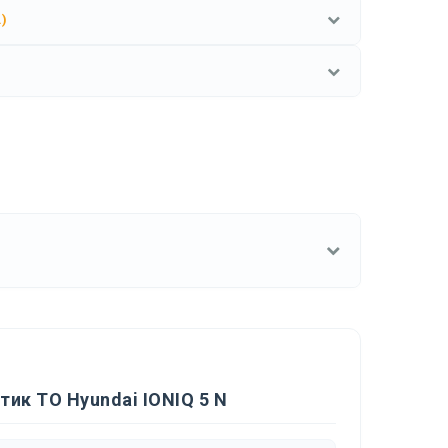
.)
ик ТО Hyundai IONIQ 5 N