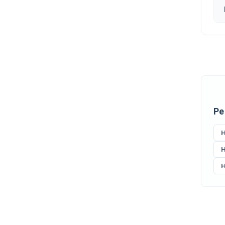
Ре
H
H
H