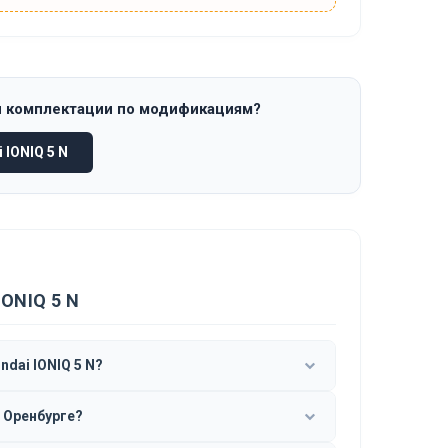
и комплектации по модификациям?
IONIQ 5 N
ONIQ 5 N
dai IONIQ 5 N?
в Оренбурге?