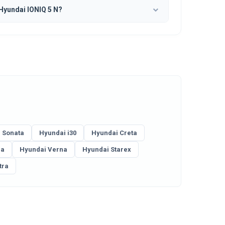
yundai IONIQ 5 N?
 Sonata
Hyundai i30
Hyundai Creta
ia
Hyundai Verna
Hyundai Starex
tra