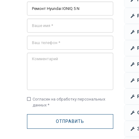
check_box_outline_blank
Согласен на обработку персональных
данных *