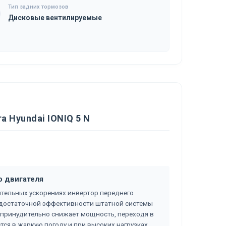
Тип задних тормозов
Дисковые вентилируемые
 Hyundai IONIQ 5 N
о двигателя
ительных ускорениях инвертор переднего
едостаточной эффективности штатной системы
 принудительно снижает мощность, переходя в
ся в жаркую погоду и при высоких нагрузках.