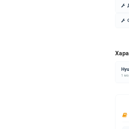
Хара
Hyu
1 м