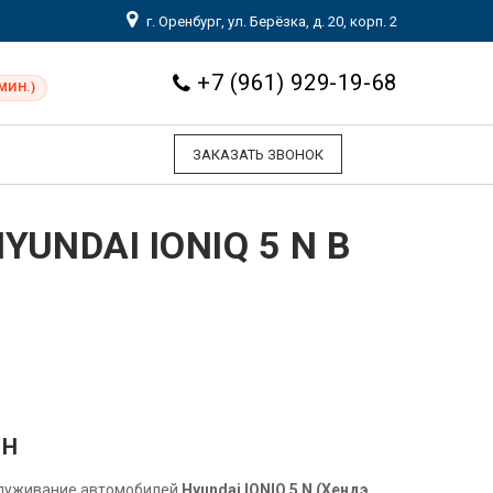
г. Оренбург, ул. Берёзка, д. 20, корп. 2
+7 (961) 929-19-68
МИН.)
ЗАКАЗАТЬ ЗВОНОК
UNDAI IONIQ 5 N В
 Н
служивание автомобилей
Hyundai IONIQ 5 N (Хендэ