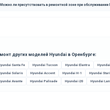
Можно ли присутствовать в ремонтной зоне при обслуживании H
монт других моделей Hyundai в Оренбурге:
yundai Santa Fe
Hyundai Tucson
Hyundai Elantra
Hyundai
yundai Solaris
Hyundai Accent
Hyundai H-1
Hyundai Star
yundai Avante
Hyundai Palisade
Hyundai i20
Hyundai Lan