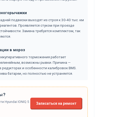
 многорычажки
адней подвески выходят из строя к 30-40 тыс. км
 реагентов. Проявляется стуком при проезде
тойчивости. Замена требуется комплектом, так
яются.
ации в мороз
 рекуперативного торможения работает
 нелинейным, возможны рывки. Причина —
 редукторах и особенности калибровок BMS.
ева батареи, но полностью не устраняется.
ы?
и Hyundai IONIQ 5
Записаться на ремонт