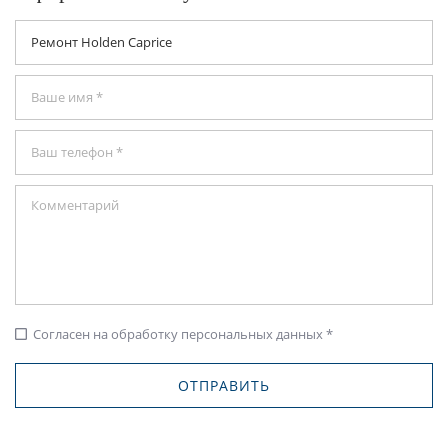
Согласен на обработку персональных данных *
check_box_outline_blank