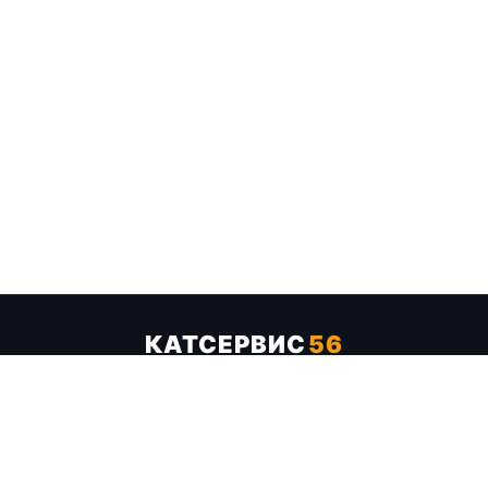
КАТСЕРВИС
56
Услуги
Цены
Бренды
Каталог ТТХ
Отзывы
О компании
Контакты
Карта сайта
+7 (961) 929-19-68
Заказать обратный звонок