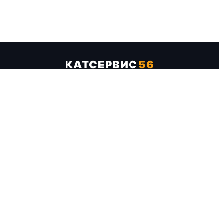
КАТСЕРВИС
56
Услуги
Цены
Бренды
Каталог ТТХ
Отзывы
О компании
Контакты
Карта сайта
+7 (961) 929-19-68
Заказать обратный звонок
ОПЛАТА В СЕРВИСЕ
МИР
VISA
MC
СБП
МЫ В СОЦСЕТЯХ