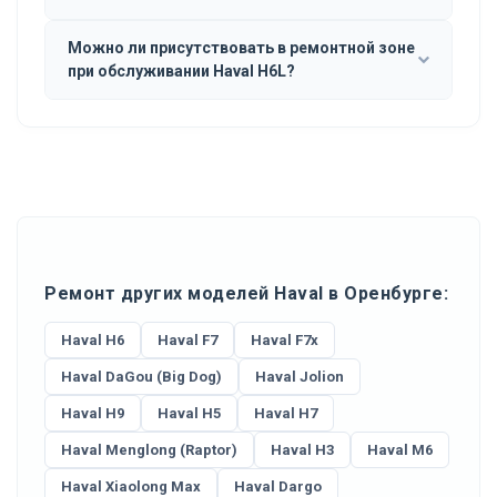
Можно ли присутствовать в ремонтной зоне
при обслуживании Haval H6L?
Ремонт других моделей Haval в Оренбурге:
Haval H6
Haval F7
Haval F7x
Haval DaGou (Big Dog)
Haval Jolion
Haval H9
Haval H5
Haval H7
Haval Menglong (Raptor)
Haval H3
Haval M6
Haval Xiaolong Max
Haval Dargo