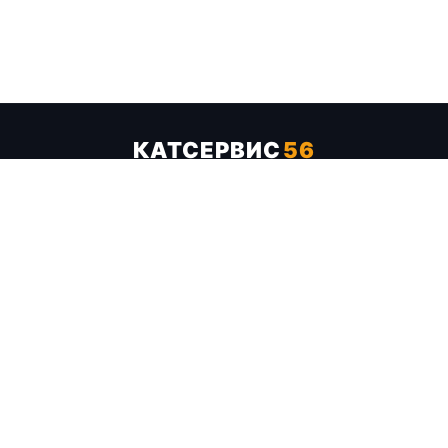
КАТСЕРВИС
56
Услуги
Цены
Бренды
Каталог ТТХ
Отзывы
О компании
Контакты
Карта сайта
+7 (961) 929-19-68
Заказать обратный звонок
ОПЛАТА В СЕРВИСЕ
МИР
VISA
MC
СБП
МЫ В СОЦСЕТЯХ