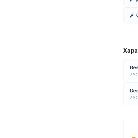
Хара
Gee
3 м
Gee
3 м