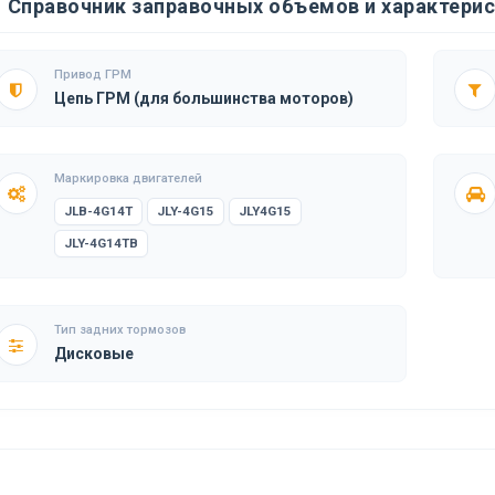
Справочник заправочных объемов и характерист
Привод ГРМ
Цепь ГРМ (для большинства моторов)
Маркировка двигателей
JLB-4G14T
JLY-4G15
JLY4G15
JLY-4G14TB
Тип задних тормозов
Дисковые