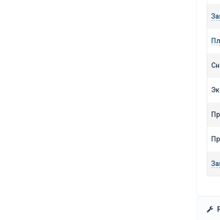
За
Пл
Сн
Эк
Пр
Пр
За