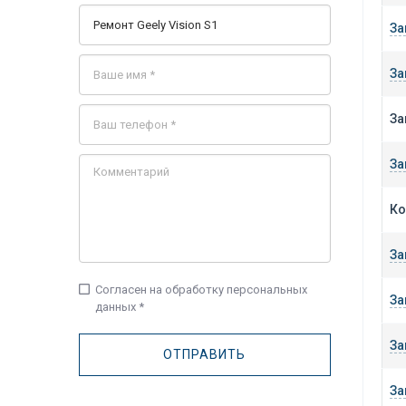
За
За
За
За
Ко
За
check_box_outline_blank
Согласен на обработку персональных
За
данных *
За
За