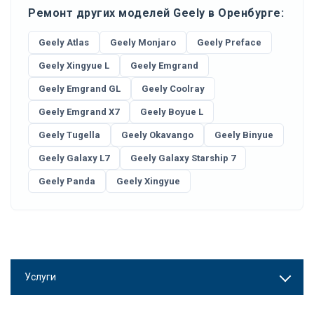
Ремонт других моделей Geely в Оренбурге:
Geely Atlas
Geely Monjaro
Geely Preface
Geely Xingyue L
Geely Emgrand
Geely Emgrand GL
Geely Coolray
Geely Emgrand X7
Geely Boyue L
Geely Tugella
Geely Okavango
Geely Binyue
Geely Galaxy L7
Geely Galaxy Starship 7
Geely Panda
Geely Xingyue
Услуги