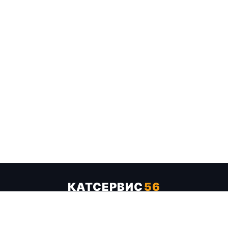
КАТСЕРВИС
56
Услуги
Цены
Бренды
Каталог ТТХ
Отзывы
О компании
Контакты
Карта сайта
+7 (961) 929-19-68