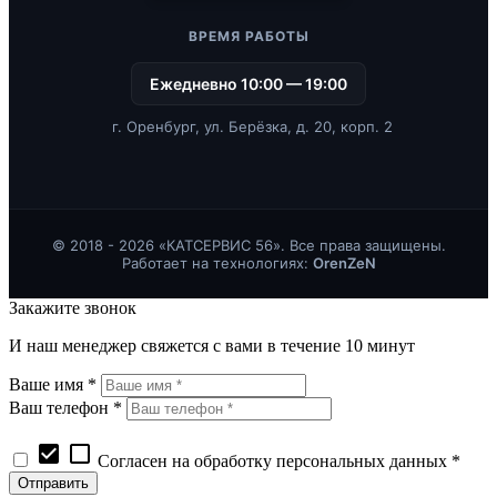
ВРЕМЯ РАБОТЫ
Ежедневно 10:00 — 19:00
г. Оренбург, ул. Берёзка, д. 20, корп. 2
© 2018 - 2026 «КАТСЕРВИС 56». Все права защищены.
Работает на технологиях:
OrenZeN
Закажите звонок
И наш менеджер свяжется с вами в течение 10 минут
Ваше имя *
Ваш телефон *
check_box
check_box_outline_blank
Согласен на обработку персональных данных *