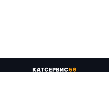
КАТСЕРВИС
56
Услуги
Цены
Бренды
Каталог ТТХ
Отзывы
О компании
Контакты
Карта сайта
+7 (961) 929-19-68
Заказать обратный звонок