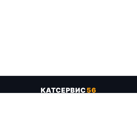
КАТСЕРВИС
56
Услуги
Цены
Бренды
Каталог ТТХ
Отзывы
О компании
Контакты
Карта сайта
+7 (961) 929-19-68
Заказать обратный звонок