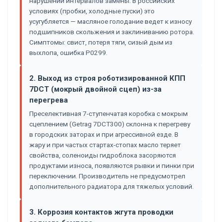
нарушении интервалов замены. В российских
условиях (пробки, холодные пуски) это
усугубляется — масляное голодание ведет к износу
подшипников скольжения и заклиниванию ротора.
Симптомы: свист, потеря тяги, сизый дым из
выхлопа, ошибка P0299.
2. Выход из строя роботизированной КПП
7DCT (мокрый двойной сцеп) из-за
перегрева
Преселективная 7-ступенчатая коробка с мокрым
сцеплением (Getrag 7DCT300) склонна к перегреву
в городских заторах и при агрессивной езде. В
жару и при частых стартах-стопах масло теряет
свойства, соленоиды гидроблока засоряются
продуктами износа, появляются рывки и пинки при
переключении. Производитель не предусмотрел
дополнительного радиатора для тяжелых условий.
3. Коррозия контактов жгута проводки