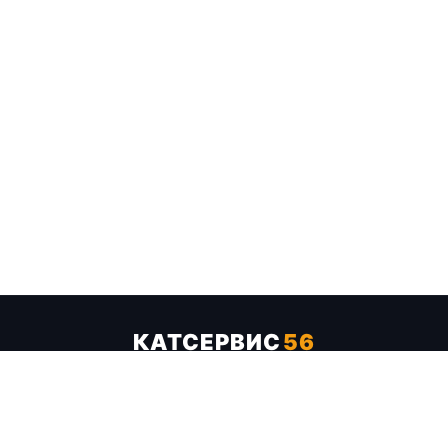
КАТСЕРВИС
56
Услуги
Цены
Бренды
Каталог ТТХ
Отзывы
О компании
Контакты
Карта сайта
+7 (961) 929-19-68
Заказать обратный звонок