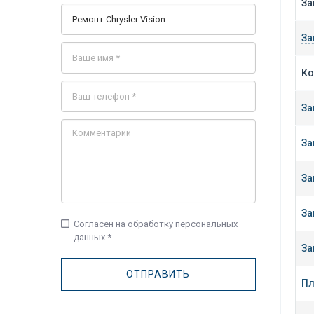
За
За
Ко
За
За
За
За
check_box_outline_blank
Согласен на обработку персональных
данных *
За
Пл