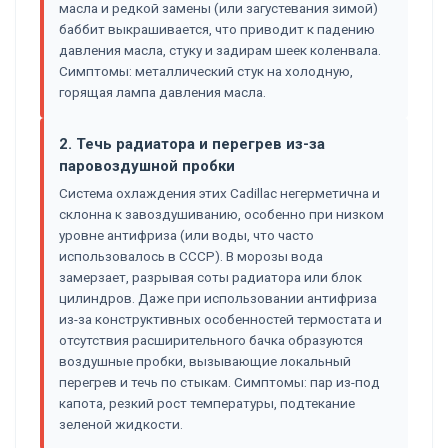
масла и редкой замены (или загустевания зимой)
баббит выкрашивается, что приводит к падению
давления масла, стуку и задирам шеек коленвала.
Симптомы: металлический стук на холодную,
горящая лампа давления масла.
2. Течь радиатора и перегрев из-за
паровоздушной пробки
Система охлаждения этих Cadillac негерметична и
склонна к завоздушиванию, особенно при низком
уровне антифриза (или воды, что часто
использовалось в СССР). В морозы вода
замерзает, разрывая соты радиатора или блок
цилиндров. Даже при использовании антифриза
из-за конструктивных особенностей термостата и
отсутствия расширительного бачка образуются
воздушные пробки, вызывающие локальный
перегрев и течь по стыкам. Симптомы: пар из-под
капота, резкий рост температуры, подтекание
зеленой жидкости.