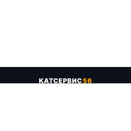
КАТСЕРВИС
56
Услуги
Цены
Бренды
Каталог ТТХ
Отзывы
О компании
Контакты
Карта сайта
+7 (961) 929-19-68
Заказать обратный звонок