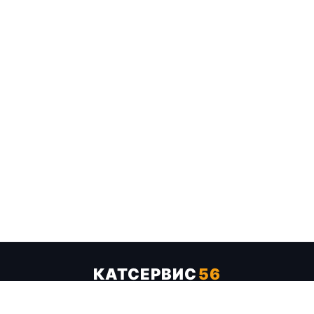
КАТСЕРВИС
56
Услуги
Цены
Бренды
Каталог ТТХ
Отзывы
О компании
Контакты
Карта сайта