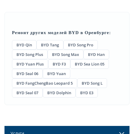
Ремонт других моделей BYD в Оренбурге:
BYD Qin
BYD Tang
BYD Song Pro
BYD Song Plus
BYD Song Max
BYD Han
BYD Yuan Plus
BYD F3
BYD Sea Lion 05
BYD Seal 06
BYD Yuan
BYD FangChengBao Leopard 5
BYD Song L
BYD Seal 07
BYD Dolphin
BYD E3
Услуги